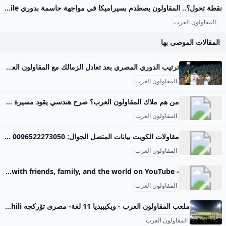
نقطة تحول؟.. المقاولون يصطدم بسيراميكا في مواجهة حاسمة بدوري nile اليوم – جريدة مانشيت يسعى فريق المقاولون العرب لتحقيق انتصاره الأول في الدوري المصري الممتاز عندما يستضيف سيراميكا كليوباترا مساء اليوم الجمعة في تمام الساعة السادسة، ضمن افتتاح اقرأ أيضًا:الموقف الأصعب على الإطلاق؟.. روبرتسون يفجر مفاجأة بشأن رحيل جوتا وتأثيره على ليفربول طموحات متباينة للفريقين في الدوري المصري يبحث المقاولون العرب، بقيادة مدربه محمد مكي، عن تحقيق نتيجة إيجابية تكسر سلسلة التعادلات والخسائر التي حققها الفريق في الجولات الماضية. اكتفى ذئاب الجبل بتعادلين وخسارة واحدة، كانت آخرها أمام بتروجت بهدف نظيف، مما يضعهم في موقف صعب في جدول الترتيب.
المقاولون العرب
المقالات الموصى بها
ترتيب الدوري المصري بعد تعادل الزمالك مع المقاولون العرب إرم نيوز خسر الزمالك أول نقطتين في مشواره ببطولة الدوري المصري هذا الموسم بعد أن تعادل مع ضيفه المقاولون العرب دون أهداف مساء اليوم السبت في الجولة الثانية. لا يمكنه السيطرة على الكرة.. فيديو كارثي لمستوى لامين يامال مع برشلونة (شاهد)‎ مودريتش جزائري كرواتي.. من هو لوفرو شلفي الذي خطفه برشلونة؟ سليمان الهتلان يشعل سباق رئاسة الهلال السعودي أول تعليق من حمد المالك بعد رحيل فهد بن نافل عن الهلال من نحنتواصل معناأعلن معناسياسة الخصوصيةشروط الإستخدام جميع الحقوق محفوظة © 2024 شركة إرم ميديا - Erem Media FZ LLC
المقاولون العرب
من هم ملاك المقاولون العرب؟ صرح هندسي يقود مسيرة التنمية والتطوير منذ انطلاقتها عام 1955 على يد المهندس عثمان أحمد عثمان، فرضت شركة المقاولون العرب نفسها كإحدى كبرى شركات المقاولات في الشرق الأوسط وأفريقيا، مسجلةً بصماتٍ بارزة في مشروعاتٍ ضخمة أعادت رسم ملامح البنية التحتية وأسهمت في النهضة العمرانية على المستويين المحلي والدولي.
المقاولون العرب
مقاولات الكويت بيانات المتصل الجوال: 0096522273050 البريد الإلكتروني:
المقاولون العرب
- YouTube Enjoy the videos and music you love, upload original content, and share it all with friends, family, and the world on YouTube.
المقاولون العرب
ملعب المقاولون العرب - ويكيبيديا 11 لغة- مصرى تۆرکجه Deutsch English Español Français Italiano Nederlands Polski Kiswahili اردو عدل الوصلاتعدل
المقاولون العرب