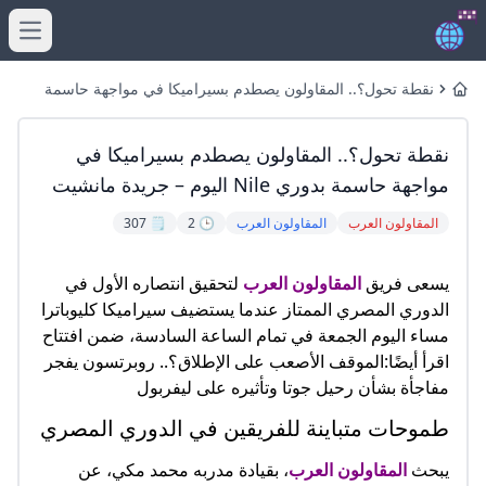
menu
نقطة تحول؟.. المقاولون يصطدم بسيراميكا في مواجهة حاسمة
Home
بدوري nile اليوم – جريدة مانشيت
نقطة تحول؟.. المقاولون يصطدم بسيراميكا في
مواجهة حاسمة بدوري Nile اليوم – جريدة مانشيت
المقاولون العرب
المقاولون العرب
🕒 2
🗒️ 307
يسعى فريق
المقاولون العرب
لتحقيق انتصاره الأول في
الدوري المصري الممتاز عندما يستضيف سيراميكا كليوباترا
مساء اليوم الجمعة في تمام الساعة السادسة، ضمن افتتاح
اقرأ أيضًا:الموقف الأصعب على الإطلاق؟.. روبرتسون يفجر
مفاجأة بشأن رحيل جوتا وتأثيره على ليفربول
طموحات متباينة للفريقين في الدوري المصري
يبحث
المقاولون العرب
، بقيادة مدربه محمد مكي، عن