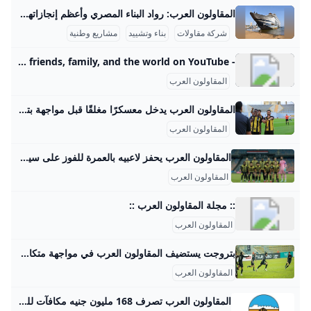
المقاولون العرب: رواد البناء المصري وأعظم إنجازاتهم المقاولون العرب هي شركة مصرية عريقة في مجال المقاولات والبناء، لها تاريخ غني ومشهود يمتد لأكثر من نصف قرن، بدأت كشركة صغيرة في الأربعينيات حتى أصبحت أحد عمالقة المقاولات في الشرق الأوسط وأفريقيا. قام بتأسيسها المهندس عثمان أحمد عثمان عام 1955، وهو شخصية بارزة صنعت تاريخًا في مجال البناء، وقاد الشركة نحو إنجازات ضخمة خلدتها ذاكرة مصر والعالم العربي. واحدة من أعظم إنجازات المقاولون العرب هي مشاركتها في بناء السد العالي في أسوان، المشروع الذي يعتبر علامة فارقة في الهندسة الوطنية المصرية.
شركة مقاولات
بناء وتشييد
مشاريع وطنية
- YouTube Enjoy the videos and music you love, upload original content, and share it all with friends, family, and the world on YouTube.
المقاولون العرب
المقاولون العرب يدخل معسكرًا مغلقًا قبل مواجهة بتروجت.. مكى يعترف بأزمة الهجوم يدخل فريق المقاولون العرب الأول لكرة القدم، تحت قيادة مدربه محمد مكي، معسكراً مغلقاً اليوم الأحد، استعداداً لمواجهة بتروجت في الجولة الأحد 24/أغسطس/2025 - 06:24 ص 8/24/2025 6:24:01 AM المقاولون العرب شيماء أبو قمر شارك طباعة يدخل فريق المقاولون العرب، تحت قيادة مدربه محمد مكي، معسكرًا مغلقًا اليوم الأحد، استعدادًا لمواجهة بتروجت في الجولة الرابعة من الدوري المصري الممتاز لموسم 2025-2026، والمقرر إقامتها غدًا الإثنين في التاسعة مساءً على استاد بتروسبورت.
المقاولون العرب
المقاولون العرب يحفز لاعبيه بالعمرة للفوز على سيراميكا في الدوري - اليوم السابع يستعد المقاولون العرب لمواجهة سيراميكا، في المباراة التي تجمع الفريقين في السادسة مساء الجمعة المقبلة، ضمن منافسات الجولة الخامسة من عمر مسابقة الدوري المقاولون العرب يحفز لاعبيه بالعمرة للفوز على سيراميكا في الدوري الثلاثاء، 26 أغسطس 2025 04:24 م اخبار المقاولون المقاولون العرب نادى المقاولون محمد مكى المقاولون وسيراميكا هل تعطل مصر مساعدات غزة؟ الإيكونوميست تجيب وتفضح أكاذيب الاحتلال والإخوان البنك المركزى يقرر خفض أسعار الفائدة على الإيداع والإقراض بنسبة 2% هذه الجهات إجازة الخميس المقبل بمناسبة المولد النبوى.
المقاولون العرب
:: مجلة المقاولون العرب ::
المقاولون العرب
بتروجت يستضيف المقاولون العرب في مواجهة متكافئة بالدوري الممتاز يستضيف فريق بتروجت، مساء اليوم الإثنين، نظيره المقاولون العرب في تمام ‏التاسعة مساء على ملعب بتروسبورت، ضمن منافسات الجولة الرابعة من بطولة ‏الدوري المصري الممتاز لموسم 2025-2026.‏ الإثنين 25/أغسطس/2025 - 05:10 م 8/25/2025 5:10:34 PM طباعة شارك بتروجت كريم عاطف يستضيف فريق بتروجت، مساء اليوم الإثنين، المقاولون العرب في تمام ‏التاسعة مساء على ملعب بتروسبورت، ضمن منافسات الجولة الرابعة من بطولة ‏الدوري المصري الممتاز لموسم 2025-2026.‏ وتحمل المباراة طابعا تنافسيا قويا، في ظل سعي الفريقين لتحقيق نتيجة إيجابية ‏تدعم موقفهما في جدول الترتيب، خاصة أن الفريق البترولي يعيش حالة معنوية ‏جيدة، بينما يبحث ذئاب الجبل عن أول انتصار.
المقاولون العرب
المقاولون العرب تصرف 168 مليون جنيه مكافآت للعاملين - اليوم السابع أكد المهندس محسن صلاح، رئيس شركة المقاولون العرب، أنه تم صرف 4 شهور مكافأة لمختلف العاملين بالشركة من قيمة الأرباح وعددهم 80 ألف عامل بقيمة 168 مليون جنيه، بحد أدنى 2000 جنيه للعامل الصغير وحد أقصى 3000 جنيه بحيث لا تتجاوز قيمة المكافأة عن ثلاثة آلاف جنيه للعامل مهما كان منصبة. “المقاولون العرب” تصرف 168 مليون جنيه مكافآت للعاملين الإثنين، 17 فبراير 2014 06:58 م هل تعطل مصر مساعدات غزة؟ الإيكونوميست تجيب وتفضح أكاذيب الاحتلال والإخوان البنك المركزى يقرر خفض أسعار الفائدة على الإيداع والإقراض بنسبة 2% هذه الجهات إجازة الخميس المقبل بمناسبة المولد النبوى.