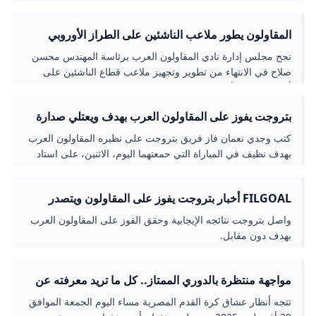
في الجولة
المقاولون يطور ملاعب الناشئين على الطراز الأوروبي
لإعداد مواهب بقيمة صلاح
نجح مجلس إدارة نادي المقاولون العرب برئاسة المهندس محسن
صلاح في الانتهاء من تطوير وتجهيز ملاعب قطاع الناشئين على
أحدث النظم الأوروبية، استعدادًا للموسم الجديد.
بتروجت يفوز على المقاولون العرب بهدف ويعتلي صدارة
دوري نايل - جريدة الكنانة نيوز
كتب وجدي نعمان فاز فريق بتروجت على نظيره المقاولون العرب
بهدف نظيف في المباراة التي حمعتهما اليوم، الاثنين، على استاد
بتروسبورت ضمن منافسات الجولة الرابعة من
FILGOAL أخبار بتروجت يفوز على المقاولون ويتصدر
الدوري مؤقتا
واصل بتروجت نتائجه الإيجابية وحقق الفوز على المقاولون العرب
بهدف دون مقابل.
مواجهة منتظرة بالدوري الممتاز.. كل ما تريد معرفته عن
مباراة المقاولون العرب وسيراميكا كليوباترا والقنوات
تتجه أنظار عشاق كرة القدم المصرية مساء اليوم الجمعة الموافق
الناقلة – جريدة مانشيت