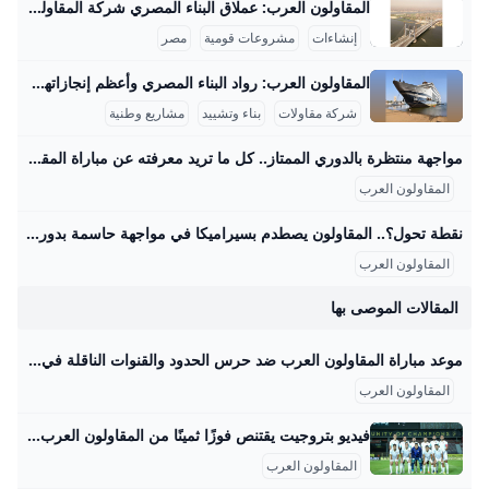
المقاولون العرب: عملاق البناء المصري شركة المقاولون العرب هي من أكبر شركات المقاولات في الشرق الأوسط وأفريقيا، وتمتلك خبرة تزيد عن 70 عامًا في تنفيذ مشروعات عملاقة بداخل مصر وخارجها. من أبرز المشروعات القومية التي تشرف عليها الشركة في مصر مشروع محور روض الفرج الذي يبلغ طوله حوالي 16.7 كم، ويربط شرق القاهرة بالطريق الإسكندرية الصحراوي مرورًا بنهر النيل، ويُعتبر هذا المشروع هو أول جسر معلق ضخم يتم تنفيذه بأيدي مصرية فقط، حيث يعمل فيه حوالي 4000 مهندس وفني وعامل بالإضافة إلى استخدام معدات ثقيلة ومتطورة.
إنشاءات
مشروعات قومية
مصر
المقاولون العرب: رواد البناء المصري وأعظم إنجازاتهم المقاولون العرب هي شركة مصرية عريقة في مجال المقاولات والبناء، لها تاريخ غني ومشهود يمتد لأكثر من نصف قرن، بدأت كشركة صغيرة في الأربعينيات حتى أصبحت أحد عمالقة المقاولات في الشرق الأوسط وأفريقيا. قام بتأسيسها المهندس عثمان أحمد عثمان عام 1955، وهو شخصية بارزة صنعت تاريخًا في مجال البناء، وقاد الشركة نحو إنجازات ضخمة خلدتها ذاكرة مصر والعالم العربي. واحدة من أعظم إنجازات المقاولون العرب هي مشاركتها في بناء السد العالي في أسوان، المشروع الذي يعتبر علامة فارقة في الهندسة الوطنية المصرية.
شركة مقاولات
بناء وتشييد
مشاريع وطنية
مواجهة منتظرة بالدوري الممتاز.. كل ما تريد معرفته عن مباراة المقاولون العرب وسيراميكا كليوباترا والقنوات الناقلة – جريدة مانشيت تتجه أنظار عشاق كرة القدم المصرية مساء اليوم الجمعة الموافق 29 أغسطس 2025 نحو ملعب عثمان أحمد عثمان، حيث يشهد افتتاح الجولة الخامسة من الدوري المصري الممتاز اقرأ أيضًا:اليوم.. موعد مباراة الزمالك وسيراميكا في الدوري المصري والقنوات الناقلة القنوات الناقلة لمواجهة المقاولون وسيراميكا كليوباترا يمكن للمشجعين متابعة أحداث مباراة المقاولون العرب وسيراميكا كليوباترا مباشرةً وحصريًا عبر شاشات مجموعة قنوات أون سبورت. تُعد هذه القنوات الناقل الرسمي والوحيد لجميع مباريات مسابقة الدوري المصري الممتاز، مما يضمن تغطية شاملة للمباراة المرتقبة بين الفريقين مع استوديو تحليلي قبل وبعد اللقاء لمناقشة كل التفاصيل الفنية والتكتيكية.
المقاولون العرب
نقطة تحول؟.. المقاولون يصطدم بسيراميكا في مواجهة حاسمة بدوري nile اليوم – جريدة مانشيت يسعى فريق المقاولون العرب لتحقيق انتصاره الأول في الدوري المصري الممتاز عندما يستضيف سيراميكا كليوباترا مساء اليوم الجمعة في تمام الساعة السادسة، ضمن افتتاح اقرأ أيضًا:الموقف الأصعب على الإطلاق؟.. روبرتسون يفجر مفاجأة بشأن رحيل جوتا وتأثيره على ليفربول طموحات متباينة للفريقين في الدوري المصري يبحث المقاولون العرب، بقيادة مدربه محمد مكي، عن تحقيق نتيجة إيجابية تكسر سلسلة التعادلات والخسائر التي حققها الفريق في الجولات الماضية. اكتفى ذئاب الجبل بتعادلين وخسارة واحدة، كانت آخرها أمام بتروجت بهدف نظيف، مما يضعهم في موقف صعب في جدول الترتيب.
المقاولون العرب
المقالات الموصى بها
موعد مباراة المقاولون العرب ضد حرس الحدود والقنوات الناقلة في الدوري المصري 2026 ‘موعد مباراة المقاولون العرب ضد حرس الحدود ، يستضيف ملعب استاد " المقاولون العرب " مباراة قوية في الدوري المصري بين كلا من المقاولون العرب ضد حرس الحدود، يوم’ مصطفى حسنأغسطس 20, 2025 2 دقائق بينما تقام موعد مباراة المقاولون العرب ضد حرس الحدود ضمن منافسات الجولة الثالثة من الدوري المصري، يوم الخميس الموافق 21 أغسطس 2025. تنطلق صافرة بداية المباراة في تمام الساعة 4:00 مساءً بتوقيت المغرب والجزائر وتونس. بينما تنطلق في تمام الساعة 5:00 مساءً بتوقيت السودان وليبيا.
المقاولون العرب
فيديو بتروجيت يقتنص فوزًا ثمينًا من المقاولون العرب ويعتلي صدارة الدوري - بطولات حقق فريق بتروجيت فوزًا ثمينًا على حساب المقاولون العرب بهدف دون رد، في اللقاء الذي جمع بينهما اليوم الاثنين، ضمن منافسات مسابقة الدوري المصري. كتبسعيد خالدالإثنين 25 أغسطس 2025 ,11:14 م اخر تحديث 25 أغسطس 2025 ,11:20 م حقق فريق بتروجيت فوزًا ثمينًا على حساب المقاولون العرب بهدف دون رد، في اللقاء الذي جمع بينهما اليوم الاثنين، ضمن منافسات مسابقة الدوري المصري. وأقيم اللقاء بين بتروجيت والمقاولون العرب على استاد بتروسبورت، ضمن منافسات الجولة الرابعة من بطولة الدوري المصري الممتاز.
المقاولون العرب