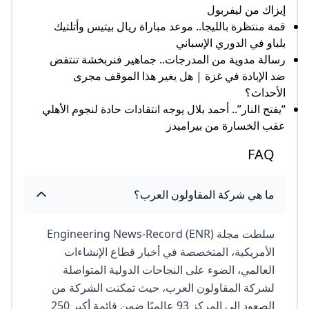
إيزاك من ليفربول
قمة منتظرة بالليجا.. موعد مباراة ريال بيتيس وأتلتيك
بلباو في الدوري الإسباني
رسالة مدوية من المدرجات.. جماهير فنربخشة تنتفض
ضد الإبادة في غزة | هل يغير هذا الموقف مجرى
الأحداث؟
“يفتح النار”.. أحمد بلال يوجه انتقادات حادة لنجوم الأهلي
عقب الخسارة من بيراميدز
FAQ
ما هي شركة المقاولون العرب؟
سلطت مجلة Engineering News-Record (ENR)
الأمريكية، المتخصصة في أخبار قطاع الإنشاءات
العالمي، الضوء على النجاحات الدولية المتواصلة
لشركة المقاولون العرب، حيث تمكنت الشركة من
الصعود إلى المركز 93 عالميًا ضمن قائمة أكبر 250