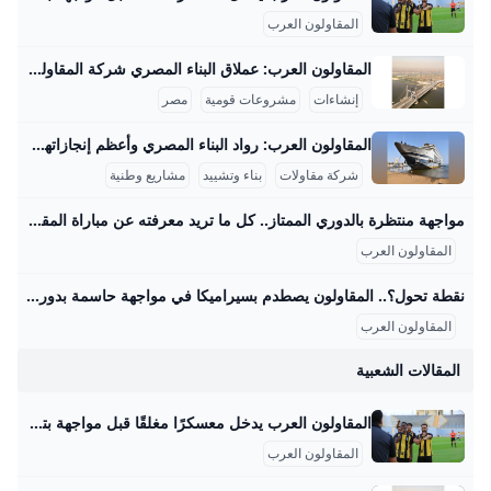
المقاولون العرب
المقاولون العرب: عملاق البناء المصري شركة المقاولون العرب هي من أكبر شركات المقاولات في الشرق الأوسط وأفريقيا، وتمتلك خبرة تزيد عن 70 عامًا في تنفيذ مشروعات عملاقة بداخل مصر وخارجها. من أبرز المشروعات القومية التي تشرف عليها الشركة في مصر مشروع محور روض الفرج الذي يبلغ طوله حوالي 16.7 كم، ويربط شرق القاهرة بالطريق الإسكندرية الصحراوي مرورًا بنهر النيل، ويُعتبر هذا المشروع هو أول جسر معلق ضخم يتم تنفيذه بأيدي مصرية فقط، حيث يعمل فيه حوالي 4000 مهندس وفني وعامل بالإضافة إلى استخدام معدات ثقيلة ومتطورة.
إنشاءات
مشروعات قومية
مصر
المقاولون العرب: رواد البناء المصري وأعظم إنجازاتهم المقاولون العرب هي شركة مصرية عريقة في مجال المقاولات والبناء، لها تاريخ غني ومشهود يمتد لأكثر من نصف قرن، بدأت كشركة صغيرة في الأربعينيات حتى أصبحت أحد عمالقة المقاولات في الشرق الأوسط وأفريقيا. قام بتأسيسها المهندس عثمان أحمد عثمان عام 1955، وهو شخصية بارزة صنعت تاريخًا في مجال البناء، وقاد الشركة نحو إنجازات ضخمة خلدتها ذاكرة مصر والعالم العربي. واحدة من أعظم إنجازات المقاولون العرب هي مشاركتها في بناء السد العالي في أسوان، المشروع الذي يعتبر علامة فارقة في الهندسة الوطنية المصرية.
شركة مقاولات
بناء وتشييد
مشاريع وطنية
مواجهة منتظرة بالدوري الممتاز.. كل ما تريد معرفته عن مباراة المقاولون العرب وسيراميكا كليوباترا والقنوات الناقلة – جريدة مانشيت تتجه أنظار عشاق كرة القدم المصرية مساء اليوم الجمعة الموافق 29 أغسطس 2025 نحو ملعب عثمان أحمد عثمان، حيث يشهد افتتاح الجولة الخامسة من الدوري المصري الممتاز اقرأ أيضًا:اليوم.. موعد مباراة الزمالك وسيراميكا في الدوري المصري والقنوات الناقلة القنوات الناقلة لمواجهة المقاولون وسيراميكا كليوباترا يمكن للمشجعين متابعة أحداث مباراة المقاولون العرب وسيراميكا كليوباترا مباشرةً وحصريًا عبر شاشات مجموعة قنوات أون سبورت. تُعد هذه القنوات الناقل الرسمي والوحيد لجميع مباريات مسابقة الدوري المصري الممتاز، مما يضمن تغطية شاملة للمباراة المرتقبة بين الفريقين مع استوديو تحليلي قبل وبعد اللقاء لمناقشة كل التفاصيل الفنية والتكتيكية.
المقاولون العرب
نقطة تحول؟.. المقاولون يصطدم بسيراميكا في مواجهة حاسمة بدوري nile اليوم – جريدة مانشيت يسعى فريق المقاولون العرب لتحقيق انتصاره الأول في الدوري المصري الممتاز عندما يستضيف سيراميكا كليوباترا مساء اليوم الجمعة في تمام الساعة السادسة، ضمن افتتاح اقرأ أيضًا:الموقف الأصعب على الإطلاق؟.. روبرتسون يفجر مفاجأة بشأن رحيل جوتا وتأثيره على ليفربول طموحات متباينة للفريقين في الدوري المصري يبحث المقاولون العرب، بقيادة مدربه محمد مكي، عن تحقيق نتيجة إيجابية تكسر سلسلة التعادلات والخسائر التي حققها الفريق في الجولات الماضية. اكتفى ذئاب الجبل بتعادلين وخسارة واحدة، كانت آخرها أمام بتروجت بهدف نظيف، مما يضعهم في موقف صعب في جدول الترتيب.
المقاولون العرب
المقالات الشعبية
المقاولون العرب يدخل معسكرًا مغلقًا قبل مواجهة بتروجت.. مكى يعترف بأزمة الهجوم يدخل فريق المقاولون العرب الأول لكرة القدم، تحت قيادة مدربه محمد مكي، معسكراً مغلقاً اليوم الأحد، استعداداً لمواجهة بتروجت في الجولة الأحد 24/أغسطس/2025 - 06:24 ص 8/24/2025 6:24:01 AM المقاولون العرب شيماء أبو قمر شارك طباعة يدخل فريق المقاولون العرب، تحت قيادة مدربه محمد مكي، معسكرًا مغلقًا اليوم الأحد، استعدادًا لمواجهة بتروجت في الجولة الرابعة من الدوري المصري الممتاز لموسم 2025-2026، والمقرر إقامتها غدًا الإثنين في التاسعة مساءً على استاد بتروسبورت.
المقاولون العرب