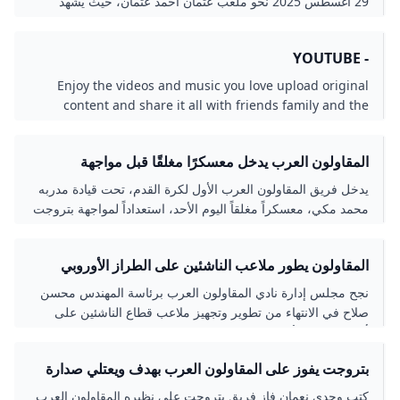
29 أغسطس 2025 نحو ملعب عثمان أحمد عثمان، حيث يشهد
افتتاح الجولة الخامسة من الدوري المصري الممتاز
- YOUTUBE
Enjoy the videos and music you love upload original
content and share it all with friends family and the
world on YouTube.
المقاولون العرب يدخل معسكرًا مغلقًا قبل مواجهة
بتروجت.. مكى يعترف بأزمة الهجوم
يدخل فريق المقاولون العرب الأول لكرة القدم، تحت قيادة مدربه
محمد مكي، معسكراً مغلقاً اليوم الأحد، استعداداً لمواجهة بتروجت
في الجولة
المقاولون يطور ملاعب الناشئين على الطراز الأوروبي
لإعداد مواهب بقيمة صلاح
نجح مجلس إدارة نادي المقاولون العرب برئاسة المهندس محسن
صلاح في الانتهاء من تطوير وتجهيز ملاعب قطاع الناشئين على
أحدث النظم الأوروبية، استعدادًا للموسم الجديد.
بتروجت يفوز على المقاولون العرب بهدف ويعتلي صدارة
دوري نايل - جريدة الكنانة نيوز
كتب وجدي نعمان فاز فريق بتروجت على نظيره المقاولون العرب