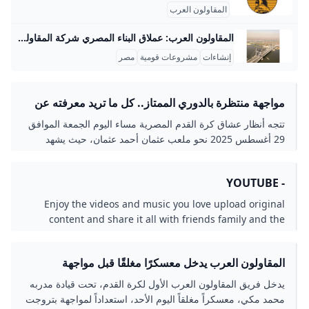
المقاولون العرب
المقاولون العرب: عملاق البناء المصري شركة المقاولون العرب هي من أكبر شركات المقاولات في الشرق الأوسط وأفريقيا، وتمتلك خبرة تزيد عن 70 عامًا في تنفيذ مشروعات عملاقة بداخل مصر وخارجها. من أبرز المشروعات القومية التي تشرف عليها الشركة في مصر مشروع محور روض الفرج الذي يبلغ طوله حوالي 16.7 كم، ويربط شرق القاهرة بالطريق الإسكندرية الصحراوي مرورًا بنهر النيل، ويُعتبر هذا المشروع هو أول جسر معلق ضخم يتم تنفيذه بأيدي مصرية فقط، حيث يعمل فيه حوالي 4000 مهندس وفني وعامل بالإضافة إلى استخدام معدات ثقيلة ومتطورة.
إنشاءات
مشروعات قومية
مصر
مواجهة منتظرة بالدوري الممتاز.. كل ما تريد معرفته عن
مباراة المقاولون العرب وسيراميكا كليوباترا والقنوات
تتجه أنظار عشاق كرة القدم المصرية مساء اليوم الجمعة الموافق
الناقلة – جريدة مانشيت
29 أغسطس 2025 نحو ملعب عثمان أحمد عثمان، حيث يشهد
افتتاح الجولة الخامسة من الدوري المصري الممتاز
- YOUTUBE
Enjoy the videos and music you love upload original
content and share it all with friends family and the
world on YouTube.
المقاولون العرب يدخل معسكرًا مغلقًا قبل مواجهة
بتروجت.. مكى يعترف بأزمة الهجوم
يدخل فريق المقاولون العرب الأول لكرة القدم، تحت قيادة مدربه
محمد مكي، معسكراً مغلقاً اليوم الأحد، استعداداً لمواجهة بتروجت