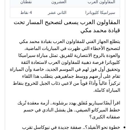
المقاولون العرب
العشرون
نقطتان
سيراميكا كليوباترا
الثاني عشر
4 نقاط
المقاولون العرب يسعى لتصحيح المسار تحت
قيادة محمد مكي
يتطلع الجهاز الفني للمقاولون العرب بقيادة محمد مكي
لتصحيح الأخطاء التي ظهرت في المباريات الماضية،
والعودة بالروح الانتصارية للفريق. تمثل مباراة سيراميكا
كليوباترا فرصة ذهبية للمقاولون العرب لاستعادة الثقة
وتحقيق أول فوز لهم في الموسم الجديد، خاصة وأن المباراة
تقام على أرضهم ووسط جماهيرهم. يتطلب هذا اللقاء
تركيزاً عالياً وأداءً قوياً من لاعبي ذئاب الجبل للخروج بنقاط
المباراة كاملة.
اقرأ أيضًا:سيناريو مُقلق يهدد برشلونة.. أزمة معقدة تُربك
خطط الميركاتو الصيفي.. هل يفشل النادي في حسم
صفقاته الكبرى؟
خطوة نحو الأنفيلد؟.. صفقة جديدة في نيوكاسل تقرب