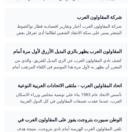
مصر للناشئين مواليد 2009 خلال الفترة م…
شركة المقاولون العرب
شركة المقاولون العرب أخبار وتقارير اقتصادية قطار نواكشوط
المتعثر يسير على سكة الانتقاد الشعبي لطالما أدى تعرقل بعض
المشاريع التنموية في موريتانيا إلى زعزعة ثقة المواطن بمخططات
الحكومات الانتخابات النيابية والمحلية في موريتانيا اختبار مبكر
المقاولون العرب يظهر بالزي البديل الأزرق لأول مرة أمام
للاقتراع الرئاسي هموم المعيشة تسرق جمهور الكوميديا في
بتروجت - اليوم السابع
موريتانيا أخبار وتقارير اقتصادية كيف تعززت الاستثمارات الخارجية
كشف نادي المقاولون العرب عن الزي البديل للفريق، والذي من
المصرية في أفريقيا؟ - ماذا يعرقل ترسيم الحدود البحرية بين مصر
المقرر أن يظهر به لأول مرة هذا الموسم فى اللقاء المرتقب أمام
وفلسطين؟ اقتصاد بتكلفة 2.9 مليار دولار… تنزانيا تبدأ طريق
بتروجت بالدوري..
التنمية ببناء سد “ستيجلر جورج”
اتحاد المقاولين العرب - ملتقى الاتحادات العربية النوعية
المتخصصة
تأسس الاتحاد عام 1983 بناء علي توصية مجلس وزراء الاسكان
العرب، عندما عقدت تجمعات المقاولين في كل الدول العربية
مؤتمرا تحضيريا بتونس عام 1982، ثم انعقد المؤتمر التاسيسي في
الدار البيضاء في السابع من يناير عام 1983، ليعلن علي اثره قيام
الوطن سبورت بتروجت يفوز على المقاولون العرب في
اتحاد المقاولين العرب. والاتحاد يتمتع بالشخصية المعنوية المستقلة
الدوري بهدف نظيف
ويعمل في اطار جامعة الدول العربية، وهو عضو مراقب بمجلس
تلقى المقاولون العرب الهزيمة أمام نادي بتروجت، بنتيجة هدف