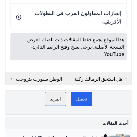
إنجازات المقاولون العرب في البطولات
الأفريقية
هذا الموقع يجمع فقط المقالات ذات الصلة. لعرض
النسخة الأصلية، يرجى نسخ وفتح الرابط التالي:
-
YouTube
هل استحق الزمالك ركلة
الوطن سبورت بتروجت
جزاء أمام المقاولون
يفوز على المقاولون
مو
العرب؟.. خبير تحكيمي
العرب في الدوري بهدف
يكشف (فيديو) المصري
نظيف
تحميل
المزيد
اليوم
ا
أحدث المقالات