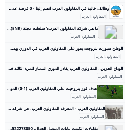
وظائف خالية في المقاولون العرب انضم إلينا - 0 فرصة عمل اليوم فرص توظيف مميزة مع المقاولون العرب. نحن نوفر 0 وظيفة خالية في مجالات مختلفة مثل (التشييد والبناء). انضم إلى موظفينا وابدأ مستقبلك المهني اليوم! سوف يظهر هنا قائمة بأحدث الوظائف وظائف اعمال ادارية وظائف تسويق ومبيعات وظائف مالية وقانونية وظائف سياحة وضيافة وظائف التشييد والبناء وظائف خدمات وظائف حرف وظائف صناعة وزراعة وظائف قيادة وتوصيل وظائف تكنولوجيا معلومات واتصالات وظائف عمارة وهندسة وظائف طب وصيدلة وظائف تربية وتعليم وظائف خالية فى كل المجالات
المقاولون العرب
ما هي شركة المقاولون العرب؟ سلطت مجلة Engineering News-Record (ENR) الأمريكية، المتخصصة في أخبار قطاع الإنشاءات العالمي، الضوء على النجاحات الدولية المتواصلة لشركة المقاولون العرب، حيث تمكنت الشركة من الصعود إلى المركز 93 عالميًا ضمن قائمة أكبر 250 مقاولًا دوليًا، وفقًا لتصنيف المجلة لعام 2025.6 hari yang lalu
المقاولون العرب
الوطن سبورت بتروجت يفوز على المقاولون العرب في الدوري بهدف نظيف تلقى المقاولون العرب الهزيمة أمام نادي بتروجت، بنتيجة هدف نظيف، في اللقاء الذي جمع الفريقين، ضمن مباريات الجولة الرابعة من مسابقة دوري نايل للمحترفين د. أحمد محمود رئيس التحرير: مصطفى عمار د.أحمد محمود رئيس التحرير: مصطفى عمار اللقاء بدأ بضغط مبكر من جانب نادي بتروجت، وذلك من أجل تسجيل الهدف الأول في شباك المقاولون العرب وخطف النقاط الثلاث من اللقاء، وسط تمركز من جانب لاعبي «الذئاب» في وسط الملعب. ولم ينجح لاعبو الفريقين في تسجيل أي هدف خلال مجريات الشوط الأول من اللقاء، لينتهي الشوط بالتعادل السلبي بين بتروجت والمقاولون العرب.
المقاولون العرب
الوداع الحزين.. المقاولون العرب يغادر الدوري الممتاز للمرة الثالثة في تاريخه المصري اليوم ودع نادي المقاولون العرب مسابقه الدوري الممتاز، للمرة الثالثة في تاريخه منذ صعوده للمرة الأولى موسم 1978-1979، عقب التعادل مع الإسماعيلي بهدف لكل منهما في المباراة التي أقيمت مساء اليوم، الثلاثاء، ضمن مواجهات الجولة الـ 33 بالدوري المصري. <p… الثلاثاء 13-08-2024 23:22 | كتب: محمد قابيل | المقاولون العرب تصوير : آخرون ودع نادي المقاولون العرب مسابقه الدوري الممتاز، للمرة الثالثة في تاريخه منذ صعوده للمرة الأولى موسم 1978-1979، عقب التعادل مع الإسماعيلي بهدف لكل منهما في المباراة التي أقيمت مساء اليوم، الثلاثاء، ضمن مواجهات الجولة الـ 33 بالدوري المصري.
المقاولون العرب
هدف فوز بتروجيت علي المقاولون العرب (1-0) الدوري المصري - بطولات مشاهدة هدف فوز بتروجيت علي المقاولون العرب (1-0) الدوري المصري اليوم الاثنين 25-8-2025 تعليق عربي إخلاء مسئولية: هذا المحتوى لم يتم انشائه او استضافته بواسطة موقع بطولات وأي مسئولية قانونية تقع على عاتق الطرف الثالث الدورى المصرى المقاولون العرب اهداف بتروجيت المقاولون وبتروجت اهداف المقاولون وبتروجيت اهداف المقاولون العرب اليوم مباراة المقاولون العرب اليوم فيديوهات متعلقةMohamed Khatab منذ 4 يوم اهداف مباراة وادي دجلة وزد (2-1) الدوري المصري جاسر حبيب منذ 8 يوم
المقاولون العرب
المقاولون العرب - المعرفة المقاولون العرب، هي شركة إنشاءات ومقاولات مصرية أسسها عام 1955 عثمان أحمد عثمان، مبادر وسياسي مصري، كان وزيراً للإسكان في عهد أنور السادات. أُممت الشركة بعد ثورة 1952. شاركت الشركة في إنشاء السد العال مؤسسة المقاولين العرب، من اليسار: عثمان أحمد عثمان، حسين أحمد عثمان، بهجت حسنين، صلاح حسب الله، وأحمد سليمان. يرجع تأسيس الشركة لما قبل إعلانها رسمياً، إلى سنة 1940، يوم تخرج المهندس عثمان أحمد عثمان من كلية الهندسة، فكان متشبثاً بفكرة العمل الحر ليعمل كمقاول دون الإرتباط بأى وظيفة حكومية حيث كانت الوظائف الحكومية متاحة ومرتبات عالية تساعد على الحياة الكريمة ولكن أثر العمل الحر كمهندس مدنى لتنفيذ المنشآت والمبانى والكبارى والطرق ومشاريع الصرف الصحى والمياه وكان للمهندس عثمان أخوال أغنياء فأسندوا إليه بعض الفيلات بالأراضى التى يملكونها بالإسماعيلية وفى عام 1942 هدم الإنجليز مبانى كفر أحمد عبده بالسويس لأن كان بها الفدائيون الذين يتصدون لوطنهم الغالى فهدم الكفر الإنجليز وأسندت الدولة إلى المهندس عثمان مقاولة إعادة إعمار كفر أحمد عبده وأستمر فى العمل الحر بإنشاء المدارس بالإسماعيلية وبعض المبانى الصغيرة حتى سنة 1952 حين قرأ إعلان بالأهرام يطلب مقاولين مصريين لبناء منشآت في السعودية.
المقاولون العرب
مقاولات الكويت بيانات المتصل الجوال: 0096522273050 البريد الإلكتروني: