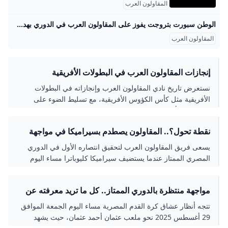
المقاولون العرب
الوطن سبورت بتروجت يفوز على المقاولون العرب في الدوري بهدف نظيف تلقى المقاولون العرب الهزيمة أمام نادي بتروجت، بنتيجة هدف نظيف، في اللقاء الذي جمع الفريقين، ضمن مباريات الجولة الرابعة من مسابقة دوري نايل للمحترفين د. أحمد محمود رئيس التحرير: مصطفى عمار د.أحمد محمود رئيس التحرير: مصطفى عمار اللقاء بدأ بضغط مبكر من جانب نادي بتروجت، وذلك من أجل تسجيل الهدف الأول في شباك المقاولون العرب وخطف النقاط الثلاث من اللقاء، وسط تمركز من جانب لاعبي «الذئاب» في وسط الملعب. ولم ينجح لاعبو الفريقين في تسجيل أي هدف خلال مجريات الشوط الأول من اللقاء، لينتهي الشوط بالتعادل السلبي بين بتروجت والمقاولون العرب.
المقاولون العرب
إنجازات المقاولون العرب في البطولات الأفريقية
نستعرض تاريخ نادي المقاولون العرب وإنجازاته في البطولات
الأفريقية مثل كأس الكؤوس الأفريقية، مع تسليط الضوء على
مشاركاته وأدائه المميز في المنافسات القارية رغم عدم تحقيق
لقب دوري أبطال أفريقيا.
نقطة تحول؟.. المقاولون يصطدم بسيراميكا في مواجهة
حاسمة بدوري NILE اليوم – جريدة مانشيت
يسعى فريق المقاولون العرب لتحقيق انتصاره الأول في الدوري
المصري الممتاز عندما يستضيف سيراميكا كليوباترا مساء اليوم
الجمعة في تمام الساعة السادسة، ضمن افتتاح
مواجهة منتظرة بالدوري الممتاز.. كل ما تريد معرفته عن
مباراة المقاولون العرب وسيراميكا كليوباترا والقنوات
تتجه أنظار عشاق كرة القدم المصرية مساء اليوم الجمعة الموافق
الناقلة – جريدة مانشيت
29 أغسطس 2025 نحو ملعب عثمان أحمد عثمان، حيث يشهد