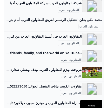
شركة المقاولون العرب شركة المقاولون العرب أخبار وتقارير اقتصادية قطار نواكشوط المتعثر يسير على سكة الانتقاد الشعبي لطالما أدى تعرقل بعض المشاريع التنموية في موريتانيا إلى زعزعة ثقة المواطن بمخططات الحكومات الانتخابات النيابية والمحلية في موريتانيا اختبار مبكر للاقتراع الرئاسي هموم المعيشة تسرق جمهور الكوميديا في موريتانيا أخبار وتقارير اقتصادية كيف تعززت الاستثمارات الخارجية المصرية في أفريقيا؟ - ماذا يعرقل ترسيم الحدود البحرية بين مصر وفلسطين؟ اقتصاد بتكلفة 2.9 مليار دولار… تنزانيا تبدأ طريق التنمية ببناء سد “ستيجلر جورج”
المقاولون العرب
محمد مكي يعلن التشكيل الرسمي لفريق المقاولون العرب أمام بتروجيت في الدوري الممتاز استقر محمد مكي المدير الفني للفريق الأول لكرة القدم بنادي المقاولون العرب علي تشكيل فريقه لمواجهة نظيره فريق بتروجيت في تمام الساعة التاسعة من مساء اليوم الإثنين علي ملعب ستاد بتروسبورت في إطار مباريات الجولة الرابعة لمسابقة الدوري المصري الممتاز دوري نايل للموسم الحالي 2025-2026. المقاولون العرب الإثنين 25/أغسطس/2025 - 08:40 م 8/25/2025 8:40:47 PM رياضة محمد زكي طباعة استقر محمد مكي المدير الفني للفريق الأول لكرة القدم بنادي المقاولون العرب علي تشكيل فريقه لمواجهة نظيره فريق بتروجيت في تمام الساعة التاسعة من مساء اليوم الإثنين علي ملعب ستاد بتروسبورت في إطار مباريات الجولة الرابعة لمسابقة الدوري المصري الممتاز دوري نايل للموسم الحالي 2025-2026.
المقاولون العرب
المقاولون العرب في أســيا المقاولون العرب من كبرى شركات المقاولات فى الشرق الاوسط وافريقيا فى أعمال التشييد والبناء مثل الكبارى والطرق والأنفاق والمطارات ومشروعات المياه والصرف الصحى
المقاولون العرب
- YouTube Enjoy the videos and music you love, upload original content, and share it all with friends, family, and the world on YouTube.
المقاولون العرب
بتروجت يهزم المقاولون العرب بهدف ويعتلي صدارة دوري نايل حقق فريق بتروجت فوزا ثمينا على ضيفه المقاولون العرب بهدف دون رد، في اللقاء الذي جمع بينهما مساء الإثنين على ملعب بتروسبورت الإثنين 25/أغسطس/2025 - 11:37 م 8/25/2025 11:37:52 PM طباعة شارك بتروجيت والمقاولون كريم عاطف حقق فريق بتروجت فوزا ثمينا على ضيفه المقاولون العرب بهدف دون رد، في اللقاء الذي جمع بينهما مساء الإثنين على ملعب بتروسبورت، ضمن منافسات الجولة الرابعة من مسابقة دوري نايل للمحترفين. شهدت المباراة بداية قوية من جانب بتروجت، الذي ضغط مبكرًا بحثا عن هدف التقدم، في ظل تمركز دفاعي منظم من لاعبي المقاولون العرب الذين حاولوا امتصاص الحماس الهجومي لأصحاب الأرض.
المقاولون العرب
مقاولات الكويت بيانات المتصل الجوال: 0096522273050 البريد الإلكتروني:
المقاولون العرب
مباراة المقاولون العرب و مودرن سبورت يلاكورة تابع أحداث مباراة المقاولون العرب و مودرن سبورت علي يلاكورة