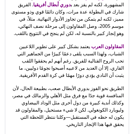
المشهورة، لكنه لم يفز بعد ب
دوري أبطال أفريقيا
. الفريق
شارك في البطولة عدة مرات، وكان دائمًا قوي وذو مستوى
مميز، لكنه لم يتمكن من تجاوز الأدوار النهائية. مثلاً، في
موسم 2005، وصل المقاولون إلى مرحلة نصف النهائي،
وهو إنجاز كبير بالنسبة له، لكن لم ينجح في التتويج باللقب.
المقاولون العرب
يعتمد بشكل كبير على تطوير اللاعبين
الشباب، ولهذا السبب يلقى دعمًا كبيرًا من الجماهير التي
تحب الروح القتالية للفريق. رغم أنهم لم يحققوا اللقب
القاري، إلا أن العديد من لاعبيه أصبحوا نجومًا دوليين، ما
يثبت أن النادي يؤدي دورًا مهمًا في كرة القدم الأفريقية.
الطريق نحو الفوز بدوري الأبطال صعب، بطبيعة الحال، لأن
المنافسة قوية جدًا مع فرق مثل الأهلي والزمالك في مصر،
وكذلك أندية كبيرة من دول أخرى مثل الوداد البيضاوي
وليوبارد الكونغولي. لكن لا شيء مستحيل، والمقاولون قد
يكون له حظه في المستقبل—وكلنا ننتظر اللحظة التي
يحقق فيها هذا الإنجاز التاريخي.