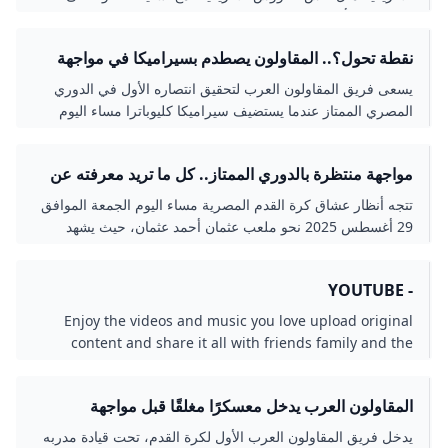
مشاركاته وأدائه المميز في المنافسات القارية رغم عدم تحقيق
لقب دوري أبطال أفريقيا.
نقطة تحول؟.. المقاولون يصطدم بسيراميكا في مواجهة
حاسمة بدوري NILE اليوم – جريدة مانشيت
يسعى فريق المقاولون العرب لتحقيق انتصاره الأول في الدوري
المصري الممتاز عندما يستضيف سيراميكا كليوباترا مساء اليوم
الجمعة في تمام الساعة السادسة، ضمن افتتاح
مواجهة منتظرة بالدوري الممتاز.. كل ما تريد معرفته عن
مباراة المقاولون العرب وسيراميكا كليوباترا والقنوات
تتجه أنظار عشاق كرة القدم المصرية مساء اليوم الجمعة الموافق
الناقلة – جريدة مانشيت
29 أغسطس 2025 نحو ملعب عثمان أحمد عثمان، حيث يشهد
افتتاح الجولة الخامسة من الدوري المصري الممتاز
- YOUTUBE
Enjoy the videos and music you love upload original
content and share it all with friends family and the
world on YouTube.
المقاولون العرب يدخل معسكرًا مغلقًا قبل مواجهة
بتروجت.. مكى يعترف بأزمة الهجوم
يدخل فريق المقاولون العرب الأول لكرة القدم، تحت قيادة مدربه