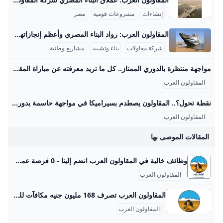
إنشاءات
مشروعات قومية
مصر
المقاولون العرب: رواد البناء المصري وأعظم إنجازاتهم المقاولون العرب هي شركة مصرية عريقة في مجال المقاولات والبناء، لها تاريخ غني ومشهود يمتد لأكثر من نصف قرن، بدأت كشركة صغيرة في الأربعينيات حتى أصبحت أحد عمالقة المقاولات في الشرق الأوسط وأفريقيا. قام بتأسيسها المهندس عثمان أحمد عثمان عام 1955، وهو شخصية بارزة صنعت تاريخًا في مجال البناء، وقاد الشركة نحو إنجازات ضخمة خلدتها ذاكرة مصر والعالم العربي. واحدة من أعظم إنجازات المقاولون العرب هي مشاركتها في بناء السد العالي في أسوان، المشروع الذي يعتبر علامة فارقة في الهندسة الوطنية المصرية.
شركة مقاولات
بناء وتشييد
مشاريع وطنية
مواجهة منتظرة بالدوري الممتاز.. كل ما تريد معرفته عن مباراة المقاولون العرب وسيراميكا كليوباترا والقنوات الناقلة – جريدة مانشيت تتجه أنظار عشاق كرة القدم المصرية مساء اليوم الجمعة الموافق 29 أغسطس 2025 نحو ملعب عثمان أحمد عثمان، حيث يشهد افتتاح الجولة الخامسة من الدوري المصري الممتاز اقرأ أيضًا:اليوم.. موعد مباراة الزمالك وسيراميكا في الدوري المصري والقنوات الناقلة القنوات الناقلة لمواجهة المقاولون وسيراميكا كليوباترا يمكن للمشجعين متابعة أحداث مباراة المقاولون العرب وسيراميكا كليوباترا مباشرةً وحصريًا عبر شاشات مجموعة قنوات أون سبورت. تُعد هذه القنوات الناقل الرسمي والوحيد لجميع مباريات مسابقة الدوري المصري الممتاز، مما يضمن تغطية شاملة للمباراة المرتقبة بين الفريقين مع استوديو تحليلي قبل وبعد اللقاء لمناقشة كل التفاصيل الفنية والتكتيكية.
المقاولون العرب
نقطة تحول؟.. المقاولون يصطدم بسيراميكا في مواجهة حاسمة بدوري nile اليوم – جريدة مانشيت يسعى فريق المقاولون العرب لتحقيق انتصاره الأول في الدوري المصري الممتاز عندما يستضيف سيراميكا كليوباترا مساء اليوم الجمعة في تمام الساعة السادسة، ضمن افتتاح اقرأ أيضًا:الموقف الأصعب على الإطلاق؟.. روبرتسون يفجر مفاجأة بشأن رحيل جوتا وتأثيره على ليفربول طموحات متباينة للفريقين في الدوري المصري يبحث المقاولون العرب، بقيادة مدربه محمد مكي، عن تحقيق نتيجة إيجابية تكسر سلسلة التعادلات والخسائر التي حققها الفريق في الجولات الماضية. اكتفى ذئاب الجبل بتعادلين وخسارة واحدة، كانت آخرها أمام بتروجت بهدف نظيف، مما يضعهم في موقف صعب في جدول الترتيب.
المقاولون العرب
المقالات الموصى بها
وظائف خالية في المقاولون العرب انضم إلينا - 0 فرصة عمل اليوم فرص توظيف مميزة مع المقاولون العرب. نحن نوفر 0 وظيفة خالية في مجالات مختلفة مثل (التشييد والبناء). انضم إلى موظفينا وابدأ مستقبلك المهني اليوم! سوف يظهر هنا قائمة بأحدث الوظائف وظائف اعمال ادارية وظائف تسويق ومبيعات وظائف مالية وقانونية وظائف سياحة وضيافة وظائف التشييد والبناء وظائف خدمات وظائف حرف وظائف صناعة وزراعة وظائف قيادة وتوصيل وظائف تكنولوجيا معلومات واتصالات وظائف عمارة وهندسة وظائف طب وصيدلة وظائف تربية وتعليم وظائف خالية فى كل المجالات
المقاولون العرب
المقاولون العرب تصرف 168 مليون جنيه مكافآت للعاملين - اليوم السابع أكد المهندس محسن صلاح، رئيس شركة المقاولون العرب، أنه تم صرف 4 شهور مكافأة لمختلف العاملين بالشركة من قيمة الأرباح وعددهم 80 ألف عامل بقيمة 168 مليون جنيه، بحد أدنى 2000 جنيه للعامل الصغير وحد أقصى 3000 جنيه بحيث لا تتجاوز قيمة المكافأة عن ثلاثة آلاف جنيه للعامل مهما كان منصبة. “المقاولون العرب” تصرف 168 مليون جنيه مكافآت للعاملين الإثنين، 17 فبراير 2014 06:58 م هل تعطل مصر مساعدات غزة؟ الإيكونوميست تجيب وتفضح أكاذيب الاحتلال والإخوان البنك المركزى يقرر خفض أسعار الفائدة على الإيداع والإقراض بنسبة 2% هذه الجهات إجازة الخميس المقبل بمناسبة المولد النبوى.
المقاولون العرب