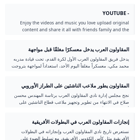
افتتاح الجولة الخامسة من الدوري المصري الممتاز
- YOUTUBE
Enjoy the videos and music you love upload original
content and share it all with friends family and the
world on YouTube.
المقاولون العرب يدخل معسكرًا مغلقًا قبل مواجهة
بتروجت.. مكى يعترف بأزمة الهجوم
يدخل فريق المقاولون العرب الأول لكرة القدم، تحت قيادة مدربه
محمد مكي، معسكراً مغلقاً اليوم الأحد، استعداداً لمواجهة بتروجت
في الجولة
المقاولون يطور ملاعب الناشئين على الطراز الأوروبي
لإعداد مواهب بقيمة صلاح
نجح مجلس إدارة نادي المقاولون العرب برئاسة المهندس محسن
صلاح في الانتهاء من تطوير وتجهيز ملاعب قطاع الناشئين على
أحدث النظم الأوروبية، استعدادًا للموسم الجديد.
إنجازات المقاولون العرب في البطولات الأفريقية
نستعرض تاريخ نادي المقاولون العرب وإنجازاته في البطولات
الأفريقية مثل كأس الكؤوس الأفريقية، مع تسليط الضوء على