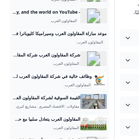
ت
مة أكبر 250 مقاولًا دوليًا،
- YouTube Enjoy the videos and music you love, upload original content, and share it all with friends, family, and the world on YouTube.
المقاولون العرب
موعد مباراة المقاولون العرب وسيراميكا كليوباترا في الدوري الممتاز والقنوات الناقلة تتجه الأنظار نحو ملعب عثمان أحمد عثمان حيث المواجهة المرتقبة بين المقاولون العرب وسيراميكا كليوباترا في افتتاح الجولة الخامسة من مسابقة الدوري المصري الممتاز. رياضة مباراة المقاولون العرب وسيراميكا كليوباترا في الدوري الممتاز معتز محمد الجمعة 29/أغسطس/2025 - 05:16 ص أضف للمفضلة شارك شارك x facebooktwitterrss feed تتجه الأنظار نحو ملعب عثمان أحمد عثمان حيث المواجهة المرتقبة بين المقاولون العرب وسيراميكا كليوباترا في افتتاح الجولة الخامسة من مسابقة الدوري المصري الممتاز.
المقاولون العرب
شركة المقاولون العرب شركة المقاولون العرب أخبار وتقارير اقتصادية قطار نواكشوط المتعثر يسير على سكة الانتقاد الشعبي لطالما أدى تعرقل بعض المشاريع التنموية في موريتانيا إلى زعزعة ثقة المواطن بمخططات الحكومات الانتخابات النيابية والمحلية في موريتانيا اختبار مبكر للاقتراع الرئاسي هموم المعيشة تسرق جمهور الكوميديا في موريتانيا أخبار وتقارير اقتصادية كيف تعززت الاستثمارات الخارجية المصرية في أفريقيا؟ - ماذا يعرقل ترسيم الحدود البحرية بين مصر وفلسطين؟ اقتصاد بتكلفة 2.9 مليار دولار… تنزانيا تبدأ طريق التنمية ببناء سد “ستيجلر جورج”
المقاولون العرب
وظائف خالية في شركة المقاولون العرب للحراسة ونقل الأموال انضم إلينا - 0 فرصة عمل اليوم فرص توظيف مميزة مع شركة المقاولون العرب للحراسة ونقل الأموال. نحن نوفر 0 وظيفة خالية في مجالات مختلفة مثل (اعمال ادارية). انضم إلى موظفينا وابدأ مستقبلك المهني اليوم! سوف يظهر هنا قائمة بأحدث الوظائف وظائف اعمال ادارية وظائف تسويق ومبيعات وظائف مالية وقانونية وظائف سياحة وضيافة وظائف التشييد والبناء وظائف خدمات وظائف حرف وظائف صناعة وزراعة وظائف قيادة وتوصيل وظائف تكنولوجيا معلومات واتصالات وظائف عمارة وهندسة وظائف طب وصيدلة وظائف تربية وتعليم وظائف خالية فى كل المجالات
المقاولون العرب
القيمة السوقية لشركة المقاولون العرب 2025 القيمة السوقية لشركة المقاولون العرب حتى عام 2025 تقارب رأس مالها المصدر والمدفوع الذي تمت زيادته مؤخراً إلى 10 مليارات جنيه مصري، بعد الموافقة على زيادة رأس المال من 9.25 مليار جنيه بزيادة 750 مليون جنيه. هذه الزيادة تعكس النمو والاستقرار المالي للشركة، التي تعد من كبريات شركات المقاولات في مصر والشرق الأوسط، وتعمل في مجالات البناء والمشاريع التنموية الكبرى داخليًا وخارجيًا. في العام المالي 2023-2024، أظهرت الشركة نتائج مالية قوية حيث بلغت الإيرادات حوالي 47.
مقاولات
الاقتصاد المصري
مشاريع كبرى
المقاولون العرب يتعادل سلبيا مع حرس الحدود بمسابقة الدوري انتهت مباراة المقاولون العرب وحرس الحدود بالتعادل السلبي ضمن منافسات الجولة الثالثة من عمر مسابقة الدوري، على ستاد عثمان أحمد عثمان بالجبل الأخضر. المقاولون العرب حازم إمام الخميس 21/أغسطس/2025 - 08:14 م 8/21/2025 8:14:51 PM انتهت مباراة المقاولون العرب وحرس الحدود بالتعادل السلبي ضمن منافسات الجولة الثالثة من عمر مسابقة الدوري، على ستاد عثمان أحمد عثمان بالجبل الأخضر. بهذا التعادل يرفع المقاولون العرب رصيده إلى نقطتين، في المركز الـ 18 بجدول ترتيب الدوري، كما يرفع حرس الحدود رصيده إلى 4 نقاط في المركز التاسع.
المقاولون العرب