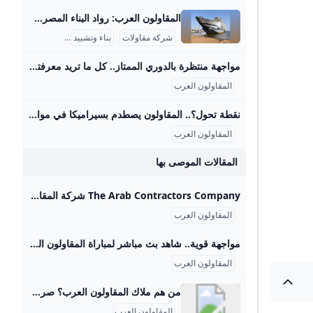
المقاولون العرب: رواد البناء المصري وأعظم إنجازاتهم المقاولون العرب هي شركة مصرية عريقة في مجال المقاولات والبناء، لها تاريخ غني ومشهود يمتد لأكثر من نصف قرن، بدأت كشركة صغيرة في الأربعينيات حتى أصبحت أحد عمالقة المقاولات في الشرق الأوسط وأفريقيا. قام بتأسيسها المهندس عثمان أحمد عثمان عام 1955، وهو شخصية بارزة صنعت تاريخًا في مجال البناء، وقاد الشركة نحو إنجازات ضخمة خلدتها ذاكرة مصر والعالم العربي. واحدة من أعظم إنجازات المقاولون العرب هي مشاركتها في بناء السد العالي في أسوان، المشروع الذي يعتبر علامة فارقة في الهندسة الوطنية المصرية.
شركة مقاولات
بناء وتشييد
مشاريع وطنية
مواجهة منتظرة بالدوري الممتاز.. كل ما تريد معرفته عن مباراة المقاولون العرب وسيراميكا كليوباترا والقنوات الناقلة – جريدة مانشيت تتجه أنظار عشاق كرة القدم المصرية مساء اليوم الجمعة الموافق 29 أغسطس 2025 نحو ملعب عثمان أحمد عثمان، حيث يشهد افتتاح الجولة الخامسة من الدوري المصري الممتاز اقرأ أيضًا:اليوم.. موعد مباراة الزمالك وسيراميكا في الدوري المصري والقنوات الناقلة القنوات الناقلة لمواجهة المقاولون وسيراميكا كليوباترا يمكن للمشجعين متابعة أحداث مباراة المقاولون العرب وسيراميكا كليوباترا مباشرةً وحصريًا عبر شاشات مجموعة قنوات أون سبورت. تُعد هذه القنوات الناقل الرسمي والوحيد لجميع مباريات مسابقة الدوري المصري الممتاز، مما يضمن تغطية شاملة للمباراة المرتقبة بين الفريقين مع استوديو تحليلي قبل وبعد اللقاء لمناقشة كل التفاصيل الفنية والتكتيكية.
المقاولون العرب
نقطة تحول؟.. المقاولون يصطدم بسيراميكا في مواجهة حاسمة بدوري nile اليوم – جريدة مانشيت يسعى فريق المقاولون العرب لتحقيق انتصاره الأول في الدوري المصري الممتاز عندما يستضيف سيراميكا كليوباترا مساء اليوم الجمعة في تمام الساعة السادسة، ضمن افتتاح اقرأ أيضًا:الموقف الأصعب على الإطلاق؟.. روبرتسون يفجر مفاجأة بشأن رحيل جوتا وتأثيره على ليفربول طموحات متباينة للفريقين في الدوري المصري يبحث المقاولون العرب، بقيادة مدربه محمد مكي، عن تحقيق نتيجة إيجابية تكسر سلسلة التعادلات والخسائر التي حققها الفريق في الجولات الماضية. اكتفى ذئاب الجبل بتعادلين وخسارة واحدة، كانت آخرها أمام بتروجت بهدف نظيف، مما يضعهم في موقف صعب في جدول الترتيب.
المقاولون العرب
المقالات الموصى بها
The Arab Contractors Company شركة المقاولون العرب - YouTube Share your videos with friends, family, and the world
المقاولون العرب
مواجهة قوية.. شاهد بث مباشر لمباراة المقاولون العرب وبتروجيت في الدوري المصري - خليجيون نقدم لكم بث مباشر لمشاهدة مباراة المقاولون العرب وبتروجيت في إطار منافسات بطولة الدوري المصري الممتاز موسم 2024-2025 ومن المقرر أن تنطلق المباراة مساء اليوم… الإثنين, 25 أغسطس, 2025 - 8:49 م نقدم لكم بث مباشر لمشاهدة مباراة المقاولون العرب وبتروجيت في إطار منافسات بطولة الدوري المصري الممتاز موسم 2024-2025 ومن المقرر أن تنطلق المباراة مساء اليوم الإثنين الموافق 25 اغسطس 2025 في تمام الساعة التاسعة مساءا بتوقيت القاهرة والمملكة العربية السعودية.
المقاولون العرب
من هم ملاك المقاولون العرب؟ صرح هندسي يقود مسيرة التنمية والتطوير منذ انطلاقتها عام 1955 على يد المهندس عثمان أحمد عثمان، فرضت شركة المقاولون العرب نفسها كإحدى كبرى شركات المقاولات في الشرق الأوسط وأفريقيا، مسجلةً بصماتٍ بارزة في مشروعاتٍ ضخمة أعادت رسم ملامح البنية التحتية وأسهمت في النهضة العمرانية على المستويين المحلي والدولي.
المقاولون العرب