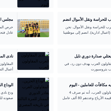
آلاف جنيه للعامل مهما كان منصبة.
الـ 33 بالدوري المصري.
وظائف خالية في شركة المقاولون العرب للحراسة ونقل الأموال انضم
مجلس الم
موسم وا
ب للحراسة ونقل الأموال. نحن
حرص المه
ل (اعمال ادارية). انضم إلى موظفينا
عادل فتحي
الاحتفال 
التأهل للد
عتلي صدارة دوري نايل
نادى المقاولون
قاولون العرب بهدف دون رد، في
المقاولو
لعب بتروسبورت
أعمال الت
المياه و
صرف 168 مليون جنيه مكافآت للعاملين - اليوم
الوداع ال
تاريخه المصري اليوم
أكد المهندس محسن صلاح، رئيس شركة المقاولون العرب، أنه تم صرف 4
ودع نادي 
شهور مكافأة لمختلف العاملين بالشركة من قيمة الأرباح وعددهم 80 ألف عامل
بقيمة 168 مليون جنيه، بحد أدنى 2000 جنيه للعامل الصغير وحد أقصى 3000
لكل منهما
آلاف جنيه للعامل مهما كان منصبة.
الـ 33 بالدوري المصري.