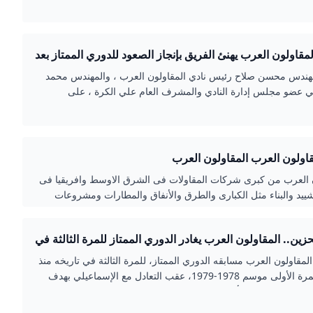
قاولون العرب يهنئ الفريق بإنجاز الصعود للدوري الممتاز بعد
حد
ندس محسن صلاح رئيس نادي المقاولون العرب ، والمهندس محمد
 عضو مجلس إدارة النادي والمشرف العام علي الكرة ، على
مع لاعبي الفريق والجهاز الفني بملعب نادي السكة الحديد بعد إنجاز
وري الممتاز والعودة بالذئاب لمكانهم الطبيعي بالدوري الممتاز .
 العرب المقاولون العرب
ن العرب من كبرى شركات المقاولات فى الشرق الاوسط وافريقيا فى
شييد والبناء مثل الكبارى والطرق والأنفاق والمطارات ومشروعات
الصرف الصحى
حزين.. المقاولون العرب يغادر الدوري الممتاز للمرة الثالثة في
المقاولون العرب مسابقه الدوري الممتاز، للمرة الثالثة في تاريخه منذ
صعوده للمرة الأولى موسم 1978-1979، عقب التعادل مع الإسماعيلي بهدف
 في المباراة التي أقيمت مساء اليوم، الثلاثاء، ضمن مواجهات الجولة