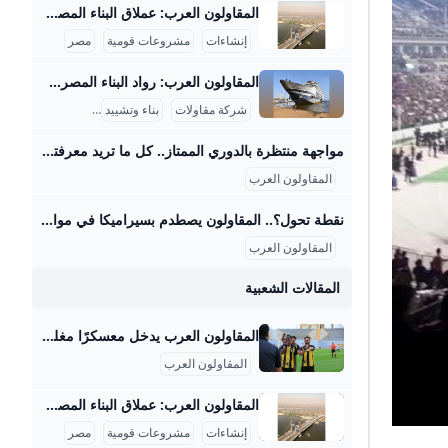
المقاولون العرب: عملاق البناء المصري شركة المقاولون العرب هي من أكبر شركات المقاولات في الشرق الأوسط وأفريقيا، وتمتلك خبرة تزيد عن 70 عامًا في تنفيذ مشروعات عملاقة بداخل مصر وخارجها. من أبرز المشروعات القومية التي تشرف عليها الشركة في مصر مشروع محور روض الفرج الذي يبلغ طوله حوالي 16.7 كم، ويربط شرق القاهرة بالطريق الإسكندرية الصحراوي مرورًا بنهر النيل، ويُعتبر هذا المشروع هو أول جسر معلق ضخم يتم تنفيذه بأيدي مصرية فقط، حيث يعمل فيه حوالي 4000 مهندس وفني وعامل بالإضافة إلى استخدام معدات ثقيلة ومتطورة.
إنشاءات
مشروعات قومية
مصر
المقاولون العرب: رواد البناء المصري وأعظم إنجازاتهم المقاولون العرب هي شركة مصرية عريقة في مجال المقاولات والبناء، لها تاريخ غني ومشهود يمتد لأكثر من نصف قرن، بدأت كشركة صغيرة في الأربعينيات حتى أصبحت أحد عمالقة المقاولات في الشرق الأوسط وأفريقيا. قام بتأسيسها المهندس عثمان أحمد عثمان عام 1955، وهو شخصية بارزة صنعت تاريخًا في مجال البناء، وقاد الشركة نحو إنجازات ضخمة خلدتها ذاكرة مصر والعالم العربي. واحدة من أعظم إنجازات المقاولون العرب هي مشاركتها في بناء السد العالي في أسوان، المشروع الذي يعتبر علامة فارقة في الهندسة الوطنية المصرية.
شركة مقاولات
بناء وتشييد
مشاريع وطنية
مواجهة منتظرة بالدوري الممتاز.. كل ما تريد معرفته عن مباراة المقاولون العرب وسيراميكا كليوباترا والقنوات الناقلة – جريدة مانشيت تتجه أنظار عشاق كرة القدم المصرية مساء اليوم الجمعة الموافق 29 أغسطس 2025 نحو ملعب عثمان أحمد عثمان، حيث يشهد افتتاح الجولة الخامسة من الدوري المصري الممتاز اقرأ أيضًا:اليوم.. موعد مباراة الزمالك وسيراميكا في الدوري المصري والقنوات الناقلة القنوات الناقلة لمواجهة المقاولون وسيراميكا كليوباترا يمكن للمشجعين متابعة أحداث مباراة المقاولون العرب وسيراميكا كليوباترا مباشرةً وحصريًا عبر شاشات مجموعة قنوات أون سبورت. تُعد هذه القنوات الناقل الرسمي والوحيد لجميع مباريات مسابقة الدوري المصري الممتاز، مما يضمن تغطية شاملة للمباراة المرتقبة بين الفريقين مع استوديو تحليلي قبل وبعد اللقاء لمناقشة كل التفاصيل الفنية والتكتيكية.
المقاولون العرب
نقطة تحول؟.. المقاولون يصطدم بسيراميكا في مواجهة حاسمة بدوري nile اليوم – جريدة مانشيت يسعى فريق المقاولون العرب لتحقيق انتصاره الأول في الدوري المصري الممتاز عندما يستضيف سيراميكا كليوباترا مساء اليوم الجمعة في تمام الساعة السادسة، ضمن افتتاح اقرأ أيضًا:الموقف الأصعب على الإطلاق؟.. روبرتسون يفجر مفاجأة بشأن رحيل جوتا وتأثيره على ليفربول طموحات متباينة للفريقين في الدوري المصري يبحث المقاولون العرب، بقيادة مدربه محمد مكي، عن تحقيق نتيجة إيجابية تكسر سلسلة التعادلات والخسائر التي حققها الفريق في الجولات الماضية. اكتفى ذئاب الجبل بتعادلين وخسارة واحدة، كانت آخرها أمام بتروجت بهدف نظيف، مما يضعهم في موقف صعب في جدول الترتيب.
المقاولون العرب
المقالات الشعبية
المقاولون العرب يدخل معسكرًا مغلقًا قبل مواجهة بتروجت.. مكى يعترف بأزمة الهجوم يدخل فريق المقاولون العرب الأول لكرة القدم، تحت قيادة مدربه محمد مكي، معسكراً مغلقاً اليوم الأحد، استعداداً لمواجهة بتروجت في الجولة الأحد 24/أغسطس/2025 - 06:24 ص 8/24/2025 6:24:01 AM المقاولون العرب شيماء أبو قمر شارك طباعة يدخل فريق المقاولون العرب، تحت قيادة مدربه محمد مكي، معسكرًا مغلقًا اليوم الأحد، استعدادًا لمواجهة بتروجت في الجولة الرابعة من الدوري المصري الممتاز لموسم 2025-2026، والمقرر إقامتها غدًا الإثنين في التاسعة مساءً على استاد بتروسبورت.
المقاولون العرب
المقاولون العرب: عملاق البناء المصري شركة المقاولون العرب هي من أكبر شركات المقاولات في الشرق الأوسط وأفريقيا، وتمتلك خبرة تزيد عن 70 عامًا في تنفيذ مشروعات عملاقة بداخل مصر وخارجها. من أبرز المشروعات القومية التي تشرف عليها الشركة في مصر مشروع محور روض الفرج الذي يبلغ طوله حوالي 16.7 كم، ويربط شرق القاهرة بالطريق الإسكندرية الصحراوي مرورًا بنهر النيل، ويُعتبر هذا المشروع هو أول جسر معلق ضخم يتم تنفيذه بأيدي مصرية فقط، حيث يعمل فيه حوالي 4000 مهندس وفني وعامل بالإضافة إلى استخدام معدات ثقيلة ومتطورة.
إنشاءات
مشروعات قومية
مصر