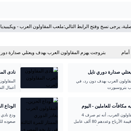
لية، يرجى نسخ وفتح الرابط التالي:
ملعب المقاولون العرب - ويكيبيديا
أمام
بتروجت يهزم المقاولون العرب بهدف ويعتلي صدارة دوري
عتلي صدارة دوري نايل
نادى المقاولون
قاولون العرب بهدف دون رد، في
المقاولو
لعب بتروسبورت
أعمال الت
المياه و
صرف 168 مليون جنيه مكافآت للعاملين - اليوم
الوداع ال
تاريخه المصري اليوم
أكد المهندس محسن صلاح، رئيس شركة المقاولون العرب، أنه تم صرف 4
ودع نادي 
شهور مكافأة لمختلف العاملين بالشركة من قيمة الأرباح وعددهم 80 ألف عامل
بقيمة 168 مليون جنيه، بحد أدنى 2000 جنيه للعامل الصغير وحد أقصى 3000
لكل منهما