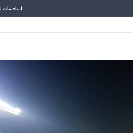
المنافسات
ال
موقعنا لكل عشاق 
المقاولون العرب. بن
أحدث أخبار الفريق، 
المباريات، تحليلات الأدا
اللاعبين، وتاريخ الناد
هتقدروا تشوفوا مب
المقاولون العرب في 
المصري مباشرة ومجانً
عالية، لمتابعة فريقك
لحظة بلحظة.