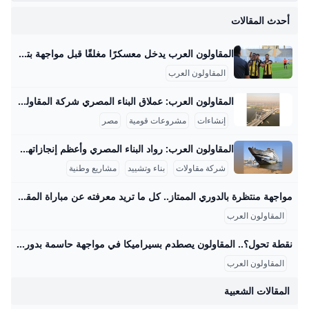
المقاولون العرب
أحدث المقالات
المقاولون العرب يدخل معسكرًا مغلقًا قبل مواجهة بتروجت.. مكى يعترف بأزمة الهجوم يدخل فريق المقاولون العرب الأول لكرة القدم، تحت قيادة مدربه محمد مكي، معسكراً مغلقاً اليوم الأحد، استعداداً لمواجهة بتروجت في الجولة الأحد 24/أغسطس/2025 - 06:24 ص 8/24/2025 6:24:01 AM المقاولون العرب شيماء أبو قمر شارك طباعة يدخل فريق المقاولون العرب، تحت قيادة مدربه محمد مكي، معسكرًا مغلقًا اليوم الأحد، استعدادًا لمواجهة بتروجت في الجولة الرابعة من الدوري المصري الممتاز لموسم 2025-2026، والمقرر إقامتها غدًا الإثنين في التاسعة مساءً على استاد بتروسبورت.
المقاولون العرب
المقاولون العرب: عملاق البناء المصري شركة المقاولون العرب هي من أكبر شركات المقاولات في الشرق الأوسط وأفريقيا، وتمتلك خبرة تزيد عن 70 عامًا في تنفيذ مشروعات عملاقة بداخل مصر وخارجها. من أبرز المشروعات القومية التي تشرف عليها الشركة في مصر مشروع محور روض الفرج الذي يبلغ طوله حوالي 16.7 كم، ويربط شرق القاهرة بالطريق الإسكندرية الصحراوي مرورًا بنهر النيل، ويُعتبر هذا المشروع هو أول جسر معلق ضخم يتم تنفيذه بأيدي مصرية فقط، حيث يعمل فيه حوالي 4000 مهندس وفني وعامل بالإضافة إلى استخدام معدات ثقيلة ومتطورة.
إنشاءات
مشروعات قومية
مصر
المقاولون العرب: رواد البناء المصري وأعظم إنجازاتهم المقاولون العرب هي شركة مصرية عريقة في مجال المقاولات والبناء، لها تاريخ غني ومشهود يمتد لأكثر من نصف قرن، بدأت كشركة صغيرة في الأربعينيات حتى أصبحت أحد عمالقة المقاولات في الشرق الأوسط وأفريقيا. قام بتأسيسها المهندس عثمان أحمد عثمان عام 1955، وهو شخصية بارزة صنعت تاريخًا في مجال البناء، وقاد الشركة نحو إنجازات ضخمة خلدتها ذاكرة مصر والعالم العربي. واحدة من أعظم إنجازات المقاولون العرب هي مشاركتها في بناء السد العالي في أسوان، المشروع الذي يعتبر علامة فارقة في الهندسة الوطنية المصرية.
شركة مقاولات
بناء وتشييد
مشاريع وطنية
مواجهة منتظرة بالدوري الممتاز.. كل ما تريد معرفته عن مباراة المقاولون العرب وسيراميكا كليوباترا والقنوات الناقلة – جريدة مانشيت تتجه أنظار عشاق كرة القدم المصرية مساء اليوم الجمعة الموافق 29 أغسطس 2025 نحو ملعب عثمان أحمد عثمان، حيث يشهد افتتاح الجولة الخامسة من الدوري المصري الممتاز اقرأ أيضًا:اليوم.. موعد مباراة الزمالك وسيراميكا في الدوري المصري والقنوات الناقلة القنوات الناقلة لمواجهة المقاولون وسيراميكا كليوباترا يمكن للمشجعين متابعة أحداث مباراة المقاولون العرب وسيراميكا كليوباترا مباشرةً وحصريًا عبر شاشات مجموعة قنوات أون سبورت. تُعد هذه القنوات الناقل الرسمي والوحيد لجميع مباريات مسابقة الدوري المصري الممتاز، مما يضمن تغطية شاملة للمباراة المرتقبة بين الفريقين مع استوديو تحليلي قبل وبعد اللقاء لمناقشة كل التفاصيل الفنية والتكتيكية.
المقاولون العرب
نقطة تحول؟.. المقاولون يصطدم بسيراميكا في مواجهة حاسمة بدوري nile اليوم – جريدة مانشيت يسعى فريق المقاولون العرب لتحقيق انتصاره الأول في الدوري المصري الممتاز عندما يستضيف سيراميكا كليوباترا مساء اليوم الجمعة في تمام الساعة السادسة، ضمن افتتاح اقرأ أيضًا:الموقف الأصعب على الإطلاق؟.. روبرتسون يفجر مفاجأة بشأن رحيل جوتا وتأثيره على ليفربول طموحات متباينة للفريقين في الدوري المصري يبحث المقاولون العرب، بقيادة مدربه محمد مكي، عن تحقيق نتيجة إيجابية تكسر سلسلة التعادلات والخسائر التي حققها الفريق في الجولات الماضية. اكتفى ذئاب الجبل بتعادلين وخسارة واحدة، كانت آخرها أمام بتروجت بهدف نظيف، مما يضعهم في موقف صعب في جدول الترتيب.
المقاولون العرب
المقالات الشعبية