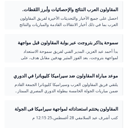
المقاولون العرب النتائج والإحصائيات وأبرز اللقطات.
كووورة
احصل على جميع الأخبار والتحديثات الأخيرة لفريق المقاولون
العرب بما في ذلك أخبار الانتقالات القادمة والمباريات والنتائج
المباشرة.
سموحة يذاكر بتروجت عبر بوابة المقاولون قبل مواجهة
الأحد - اليوم السابع
بدأ أحمد عبد العزيز، المدير الفني لفريق سموحة الاستعداد
لمواجهة بتروجت، بعد الفوز المثير بهدفين مقابل هدف، على
كهرباء الإسماعيلية فى المباراة التي جمعت الفريقين
موعد مباراة المقاولون ضد سيراميكا كليوباترا في الدوري
الممتاز
يلتقي فريق المقاولون العرب وسيراميكا كليوباترا الجمعة القادم
ضمن مباريات الجولة الخامسة ببطولة الدوري المصري الممتاز..
المقاولون يختتم استعداداته لمواجهة سيراميكا فى الجولة
الخامسة بـ«دورى NILE» - جريدة الأهالي المصرية
كتب أشرف عبد السلامفي 28 أغسطس،25 12:15 م