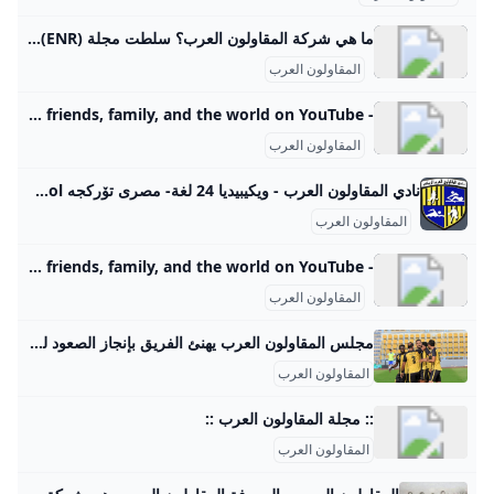
ما هي شركة المقاولون العرب؟ سلطت مجلة Engineering News-Record (ENR) الأمريكية، المتخصصة في أخبار قطاع الإنشاءات العالمي، الضوء على النجاحات الدولية المتواصلة لشركة المقاولون العرب، حيث تمكنت الشركة من الصعود إلى المركز 93 عالميًا ضمن قائمة أكبر 250 مقاولًا دوليًا، وفقًا لتصنيف المجلة لعام 2025.6 hari yang lalu
المقاولون العرب
- YouTube Enjoy the videos and music you love, upload original content, and share it all with friends, family, and the world on YouTube.
المقاولون العرب
نادي المقاولون العرب - ويكيبيديا 24 لغة- مصرى تۆرکجه Català Čeština Deutsch English Español فارسی Français Bahasa Indonesia Italiano 한국어 Lietuvių Nederlands Norsk bokm
المقاولون العرب
- YouTube Enjoy the videos and music you love, upload original content, and share it all with friends, family, and the world on YouTube.
المقاولون العرب
مجلس المقاولون العرب يهنئ الفريق بإنجاز الصعود للدوري الممتاز بعد موسم واحد حرص المهندس محسن صلاح رئيس نادي المقاولون العرب ، والمهندس محمد عادل فتحي عضو مجلس إدارة النادي والمشرف العام علي الكرة ، على الاحتفال مع لاعبي الفريق والجهاز الفني بملعب نادي السكة الحديد بعد إنجاز التأهل للدوري الممتاز والعودة بالذئاب لمكانهم الطبيعي بالدوري الممتاز . المقاولون العرب محمود عيسى - حسين فرماوي الجمعة 16/مايو/2025 - 08:42 م 5/16/2025 8:42:06 PM حرص المهندس محسن صلاح رئيس نادي المقاولون العرب ، والمهندس محمد عادل فتحي عضو مجلس إدارة النادي والمشرف العام علي الكرة ، على الاحتفال مع لاعبي الفريق والجهاز الفني بملعب نادي السكة الحديد بعد إنجاز التأهل للدوري الممتاز والعودة بالذئاب لمكانهم الطبيعي بالدوري الممتاز .
المقاولون العرب
:: مجلة المقاولون العرب ::
المقاولون العرب