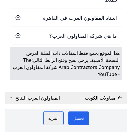
استاد المقاولون العرب في القاهرة
ما هي شركة المقاولون العرب؟
هذا الموقع يجمع فقط المقالات ذات الصلة. لعرض
النسخة الأصلية، يرجى نسخ وفتح الرابط التالي:
The
Arab Contractors Company شركة المقاولون العرب
- YouTube
مقاولات الكويت
المقاولون العرب النتائج
والإحصائيات وأبرز
ن
المقاولون العرب GoGoGo
اللقطات. كووورة
تحميل
المزيد
PLAY NOW