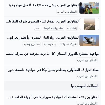
المقاولون العرب يدخل معسكرًا مغلقًا قبل مواجهة بتروجت.. مكى يعترف بأزمة الهجوم يدخل فريق المقاولون العرب الأول لكرة القدم، تحت قيادة مدربه محمد مكي، معسكراً مغلقاً اليوم الأحد، استعداداً لمواجهة بتروجت في الجولة الأحد 24/أغسطس/2025 - 06:24 ص 8/24/2025 6:24:01 AM المقاولون العرب شيماء أبو قمر شارك طباعة يدخل فريق المقاولون العرب، تحت قيادة مدربه محمد مكي، معسكرًا مغلقًا اليوم الأحد، استعدادًا لمواجهة بتروجت في الجولة الرابعة من الدوري المصري الممتاز لموسم 2025-2026، والمقرر إقامتها غدًا الإثنين في التاسعة مساءً على استاد بتروسبورت.
المقاولون العرب
المقاولون العرب: عملاق البناء المصري شركة المقاولون العرب هي من أكبر شركات المقاولات في الشرق الأوسط وأفريقيا، وتمتلك خبرة تزيد عن 70 عامًا في تنفيذ مشروعات عملاقة بداخل مصر وخارجها. من أبرز المشروعات القومية التي تشرف عليها الشركة في مصر مشروع محور روض الفرج الذي يبلغ طوله حوالي 16.7 كم، ويربط شرق القاهرة بالطريق الإسكندرية الصحراوي مرورًا بنهر النيل، ويُعتبر هذا المشروع هو أول جسر معلق ضخم يتم تنفيذه بأيدي مصرية فقط، حيث يعمل فيه حوالي 4000 مهندس وفني وعامل بالإضافة إلى استخدام معدات ثقيلة ومتطورة.
إنشاءات
مشروعات قومية
مصر
المقاولون العرب: رواد البناء المصري وأعظم إنجازاتهم المقاولون العرب هي شركة مصرية عريقة في مجال المقاولات والبناء، لها تاريخ غني ومشهود يمتد لأكثر من نصف قرن، بدأت كشركة صغيرة في الأربعينيات حتى أصبحت أحد عمالقة المقاولات في الشرق الأوسط وأفريقيا. قام بتأسيسها المهندس عثمان أحمد عثمان عام 1955، وهو شخصية بارزة صنعت تاريخًا في مجال البناء، وقاد الشركة نحو إنجازات ضخمة خلدتها ذاكرة مصر والعالم العربي. واحدة من أعظم إنجازات المقاولون العرب هي مشاركتها في بناء السد العالي في أسوان، المشروع الذي يعتبر علامة فارقة في الهندسة الوطنية المصرية.
شركة مقاولات
بناء وتشييد
مشاريع وطنية
مواجهة منتظرة بالدوري الممتاز.. كل ما تريد معرفته عن مباراة المقاولون العرب وسيراميكا كليوباترا والقنوات الناقلة – جريدة مانشيت تتجه أنظار عشاق كرة القدم المصرية مساء اليوم الجمعة الموافق 29 أغسطس 2025 نحو ملعب عثمان أحمد عثمان، حيث يشهد افتتاح الجولة الخامسة من الدوري المصري الممتاز اقرأ أيضًا:اليوم.. موعد مباراة الزمالك وسيراميكا في الدوري المصري والقنوات الناقلة القنوات الناقلة لمواجهة المقاولون وسيراميكا كليوباترا يمكن للمشجعين متابعة أحداث مباراة المقاولون العرب وسيراميكا كليوباترا مباشرةً وحصريًا عبر شاشات مجموعة قنوات أون سبورت. تُعد هذه القنوات الناقل الرسمي والوحيد لجميع مباريات مسابقة الدوري المصري الممتاز، مما يضمن تغطية شاملة للمباراة المرتقبة بين الفريقين مع استوديو تحليلي قبل وبعد اللقاء لمناقشة كل التفاصيل الفنية والتكتيكية.
المقاولون العرب
نقطة تحول؟.. المقاولون يصطدم بسيراميكا في مواجهة حاسمة بدوري nile اليوم – جريدة مانشيت يسعى فريق المقاولون العرب لتحقيق انتصاره الأول في الدوري المصري الممتاز عندما يستضيف سيراميكا كليوباترا مساء اليوم الجمعة في تمام الساعة السادسة، ضمن افتتاح اقرأ أيضًا:الموقف الأصعب على الإطلاق؟.. روبرتسون يفجر مفاجأة بشأن رحيل جوتا وتأثيره على ليفربول طموحات متباينة للفريقين في الدوري المصري يبحث المقاولون العرب، بقيادة مدربه محمد مكي، عن تحقيق نتيجة إيجابية تكسر سلسلة التعادلات والخسائر التي حققها الفريق في الجولات الماضية. اكتفى ذئاب الجبل بتعادلين وخسارة واحدة، كانت آخرها أمام بتروجت بهدف نظيف، مما يضعهم في موقف صعب في جدول الترتيب.
المقاولون العرب
المقالات الموصى بها
المقاولون يختتم استعداداته لمواجهة سيراميكا فى الجولة الخامسة بـ«دورى Nile» - جريدة الأهالي المصرية كتب أشرف عبد السلامفي 28 أغسطس،25 12:15 م
المقاولون العرب